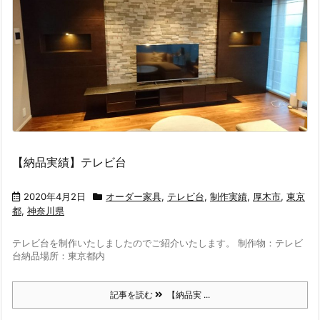
【納品実績】テレビ台
2020年4月2日
オーダー家具
,
テレビ台
,
制作実績
,
厚木市
,
東京
都
,
神奈川県
テレビ台を制作いたしましたのでご紹介いたします。 制作物：テレビ
台納品場所：東京都内
記事を読む
【納品実 ...