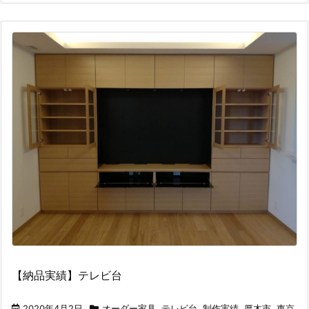
【納品実績】テレビ台
2020年4月2日
オーダー家具
,
テレビ台
,
制作実績
,
厚木市
,
東京