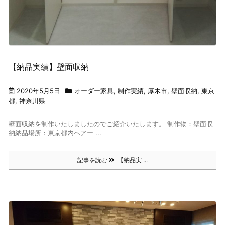
【納品実績】壁面収納
2020年5月5日
オーダー家具
,
制作実績
,
厚木市
,
壁面収納
,
東京
都
,
神奈川県
壁面収納を制作いたしましたのでご紹介いたします。 制作物：壁面収
納納品場所：東京都内ヘアー ...
記事を読む
【納品実 ...