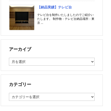
【納品実績】テレビ台
テレビ台を制作いたしましたのでご紹介い
たします。 制作物：テレビ台納品場所：東
京 ...
アーカイブ
ア
ー
カ
イ
ブ
カテゴリー
カ
テ
ゴ
リ