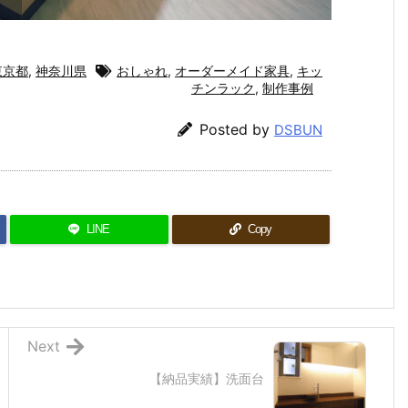
東京都
,
神奈川県
おしゃれ
,
オーダーメイド家具
,
キッ
チンラック
,
制作事例
Posted by
DSBUN
LINE
Copy
Next
【納品実績】洗面台